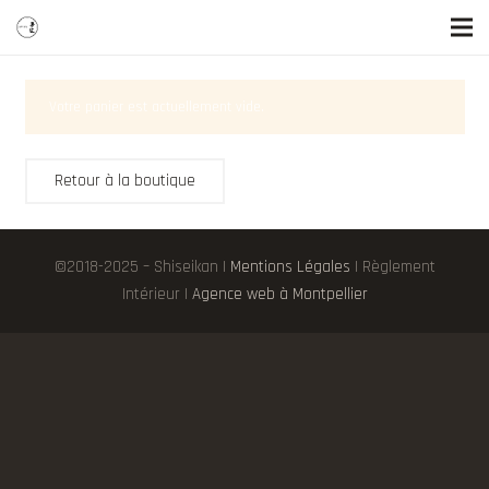
Votre panier est actuellement vide.
Retour à la boutique
©2018-2025 – Shiseikan |
Mentions Légales
| Règlement
Intérieur |
Agence web à Montpellier